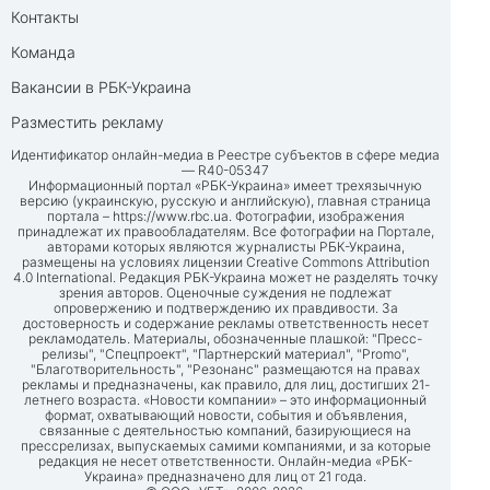
Контакты
Команда
Вакансии в РБК-Украина
Разместить рекламу
Идентификатор онлайн-медиа в Реестре субъектов в сфере медиа
— R40-05347
Информационный портал «РБК-Украина» имеет трехязычную
версию (украинскую, русскую и английскую), главная страница
портала –
https://www.rbc.ua
. Фотографии, изображения
принадлежат их правообладателям. Все фотографии на Портале,
авторами которых являются журналисты РБК-Украина,
размещены на условиях лицензии Creative Commons Attribution
4.0 International. Редакция РБК-Украина может не разделять точку
зрения авторов. Оценочные суждения не подлежат
опровержению и подтверждению их правдивости. За
достоверность и содержание рекламы ответственность несет
рекламодатель. Материалы, обозначенные плашкой: "Пресс-
релизы", "Спецпроект", "Партнерский материал", "Promo",
"Благотворительность", "Резонанс" размещаются на правах
рекламы и предназначены, как правило, для лиц, достигших 21-
летнего возраста. «Новости компании» – это информационный
формат, охватывающий новости, события и объявления,
связанные с деятельностью компаний, базирующиеся на
прессрелизах, выпускаемых самими компаниями, и за которые
редакция не несет ответственности. Онлайн-медиа «РБК-
Украина» предназначено для лиц от 21 года.