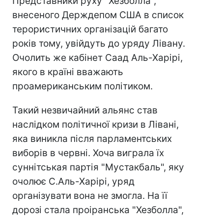
Представники руху "Хезболла",
внесеного Держдепом США в список
терористичних організацій багато
років тому, увійдуть до уряду Лівану.
Очолить же кабінет Саад Аль-Харірі,
якого в країні вважають
проамериканським політиком.
Такий незвичайний альянс став
наслідком політичної кризи в Лівані,
яка виникла після парламентських
виборів в червні. Хоча виграла їх
суннітськая партія "Мустакбаль", яку
очолює С.Аль-Харірі, уряд
організувати вона не змогла. На її
дорозі стала проіранська "Хезболла",