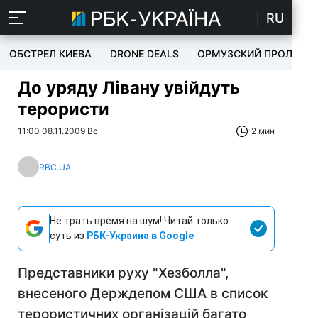
RU
ОБСТРЕЛ КИЕВА
DRONE DEALS
ОРМУЗСКИЙ ПРОЛИВ
До уряду Лівану увійдуть
терористи
11:00 08.11.2009 Вс
2 мин
RBC.UA
Не трать время на шум! Читай только
суть из
РБК-Украина в Google
Представники руху "Хезболла",
внесеного Держдепом США в список
терористичних організацій багато