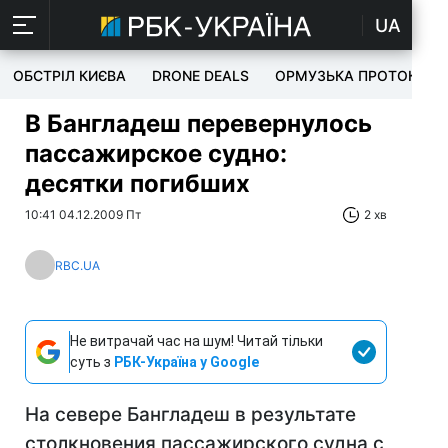
UA
ОБСТРІЛ КИЄВА
DRONE DEALS
ОРМУЗЬКА ПРОТОКА
В Бангладеш перевернулось
пассажирское судно:
десятки погибших
10:41 04.12.2009 Пт
2 хв
RBC.UA
Не витрачай час на шум! Читай тільки
суть з
РБК-Україна у Google
На севере Бангладеш в результате
столкновения пассажирского судна с