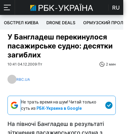
RU
ОБСТРЕЛ КИЕВА
DRONE DEALS
ОРМУЗСКИЙ ПРОЛИВ
У Бангладеш перекинулося
пасажирське судно: десятки
загиблих
10:41 04.12.2009 Пт
2 мин
RBC.UA
Не трать время на шум! Читай только
суть из
РБК-Украина в Google
На півночі Бангладеш в результаті
зіткнення пасажирського судна з