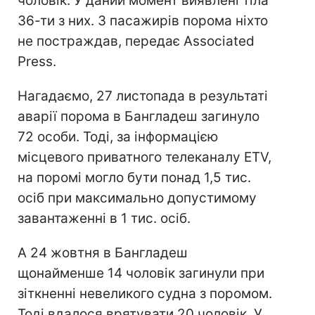
чоловік. У даний момент виявлені тіла
36-ти з них. З пасажирів порома ніхто
не постраждав, передає Associated
Press.
Нагадаємо, 27 листопада в результаті
аварії порома в Бангладеш загинуло
72 особи. Тоді, за інформацією
місцевого приватного телеканалу ETV,
на поромі могло бути понад 1,5 тис.
осіб при максимально допустимому
завантаженні в 1 тис. осіб.
А 24 жовтня в Бангладеш
щонайменше 14 чоловік загинули при
зіткненні невеликого судна з поромом.
Тоді вдалося врятувати 20 чоловік. У