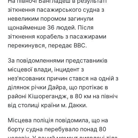
На півночі Бангладеш в результаті
зіткнення пасажирського судна з
невеликим поромом загинули
щонайменше 36 людей. Після
зіткнення корабель з пасажирами
перекинувся, передає ВВС.
За повідомленнями представників
місцевої влади, інцидент з
нез'ясованих причин стався на одній з
ділянок річки Дайра, що протікає в
районі Кішорегандж, в 80 км на північ
від столиці країни м. Дакки.
Місцева поліція повідомила, що на
борту судна перебувало понад 80