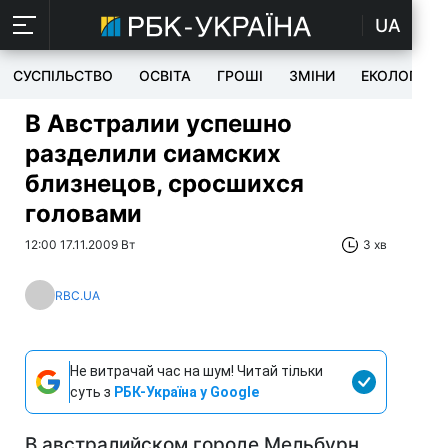
UA
СУСПІЛЬСТВО
ОСВІТА
ГРОШІ
ЗМІНИ
ЕКОЛОГІЯ
В Австралии успешно
разделили сиамских
близнецов, сросшихся
головами
12:00 17.11.2009 Вт
3 хв
RBC.UA
Не витрачай час на шум! Читай тільки
суть з
РБК-Україна у Google
В австралийском городе Мельбурн