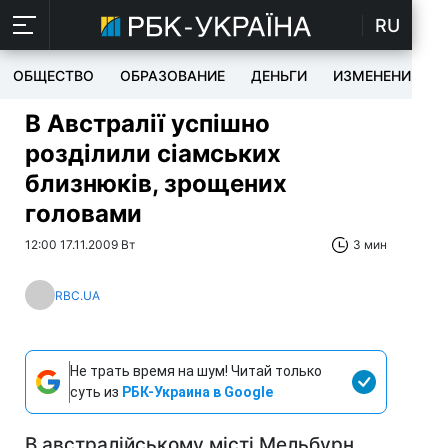
RU
ОБЩЕСТВО
ОБРАЗОВАНИЕ
ДЕНЬГИ
ИЗМЕНЕНИЯ
В Австралії успішно
розділили сіамських
близнюків, зрощених
головами
12:00 17.11.2009 Вт
3 мин
RBC.UA
Не трать время на шум! Читай только
суть из
РБК-Украина в Google
В австралійському місті Мельбурн