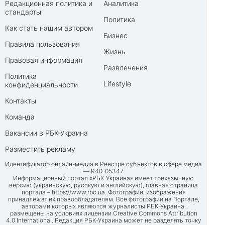
Редакционная политика и
Аналитика
стандарты
Политика
Как стать нашим автором
Бизнес
Правила пользования
Жизнь
Правовая информация
Развлечения
Политика
Lifestyle
конфиденциальности
Контакты
Команда
Вакансии в РБК-Украина
Разместить рекламу
Идентификатор онлайн-медиа в Реестре субъектов в сфере медиа
— R40-05347
Информационный портал «РБК-Украина» имеет трехязычную
версию (украинскую, русскую и английскую), главная страница
портала –
https://www.rbc.ua
. Фотографии, изображения
принадлежат их правообладателям. Все фотографии на Портале,
авторами которых являются журналисты РБК-Украина,
размещены на условиях лицензии Creative Commons Attribution
4.0 International. Редакция РБК-Украина может не разделять точку