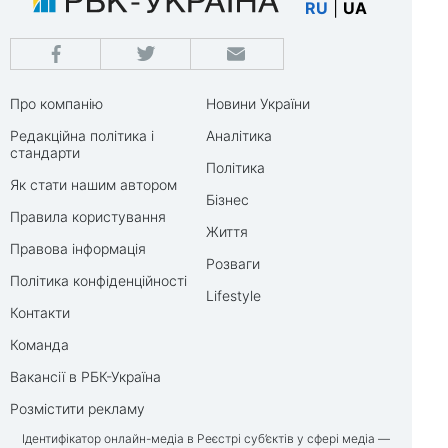
RU
|
UA
Про компанію
Новини України
Редакційна політика і
Аналітика
стандарти
Політика
Як стати нашим автором
Бізнес
Правила користування
Життя
Правова інформація
Розваги
Політика конфіденційності
Lifestyle
Контакти
Команда
Вакансії в РБК-Україна
Розмістити рекламу
Ідентифікатор онлайн-медіа в Реєстрі суб’єктів у сфері медіа —