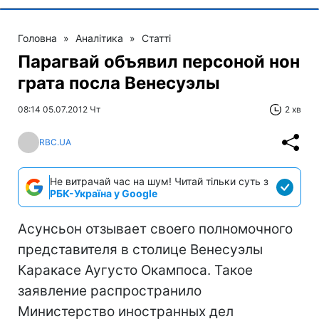
Головна
»
Аналітика
»
Статті
Парагвай объявил персоной нон
грата посла Венесуэлы
08:14 05.07.2012 Чт
2 хв
RBC.UA
Не витрачай час на шум! Читай тільки суть з
РБК-Україна у Google
Асунсьон отзывает своего полномочного
представителя в столице Венесуэлы
Каракасе Аугусто Окампоса. Такое
заявление распространило
Министерство иностранных дел