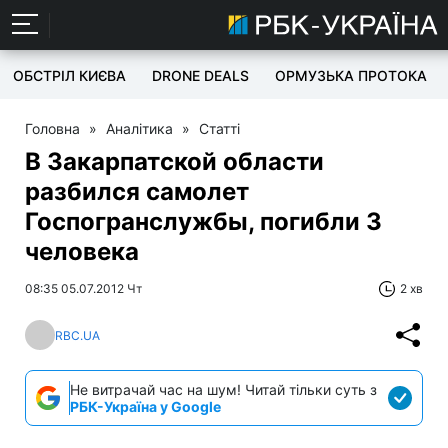
ОБСТРІЛ КИЄВА
DRONE DEALS
ОРМУЗЬКА ПРОТОКА
Головна
»
Аналітика
»
Статті
В Закарпатской области
разбился самолет
Госпогранслужбы, погибли 3
человека
08:35 05.07.2012 Чт
2 хв
RBC.UA
Не витрачай час на шум! Читай тільки суть з
РБК-Україна у Google