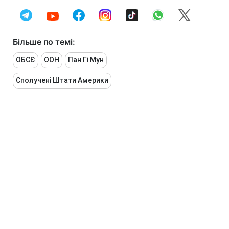
Більше по темі:
ОБСЄ
ООН
Пан Гі Мун
Сполучені Штати Америки