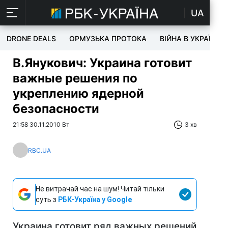
UA
DRONE DEALS
ОРМУЗЬКА ПРОТОКА
ВІЙНА В УКРАЇНІ
В.Янукович: Украина готовит
важные решения по
укреплению ядерной
безопасности
21:58 30.11.2010 Вт
3 хв
RBC.UA
Не витрачай час на шум! Читай тільки
суть з
РБК-Україна у Google
Украина готовит ряд важных решений