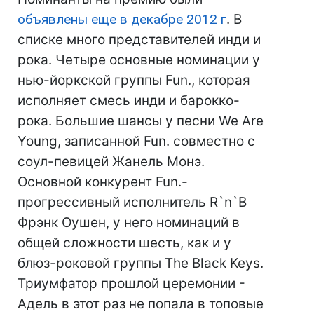
объявлены еще в декабре 2012 г
. В
списке много представителей инди и
рока. Четыре основные номинации у
нью-йоркской группы Fun., которая
исполняет смесь инди и барокко-
рока. Большие шансы у песни We Are
Young, записанной Fun. совместно с
соул-певицей Жанель Монэ.
Основной конкурент Fun.-
прогрессивный исполнитель R`n`B
Фрэнк Оушен, у него номинаций в
общей сложности шесть, как и у
блюз-роковой группы The Black Keys.
Триумфатор прошлой церемонии -
Адель в этот раз не попала в топовые