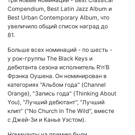
три новые номинации - Best Classical
Compendium, Best Latin Jazz Album и
Best Urban Contemporary Album, что
увеличило общий спиcок наград до
81.
Больше всех номинаций - по шесть -
у рок-группы The Black Keys и
дебютанта сезона исполнитель R'n'B
Фрэнка Оушена. Он номинирован в
категориях "Альбом года" (Channel
Orange), "Запись года" (Thinking About
You), "Лучший дебютант", "Лучший
клип" ("No Church In The Wild", вместе
с Джей-Зи и Канье Уэстом).
Номинанты на премию были