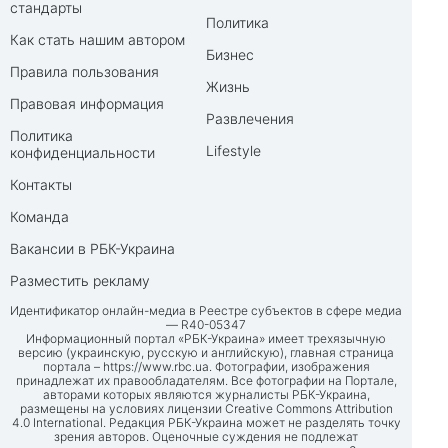
стандарты
Политика
Как стать нашим автором
Бизнес
Правила пользования
Жизнь
Правовая информация
Развлечения
Политика
Lifestyle
конфиденциальности
Контакты
Команда
Вакансии в РБК-Украина
Разместить рекламу
Идентификатор онлайн-медиа в Реестре субъектов в сфере медиа
— R40-05347
Информационный портал «РБК-Украина» имеет трехязычную
версию (украинскую, русскую и английскую), главная страница
портала –
https://www.rbc.ua
. Фотографии, изображения
принадлежат их правообладателям. Все фотографии на Портале,
авторами которых являются журналисты РБК-Украина,
размещены на условиях лицензии Creative Commons Attribution
4.0 International. Редакция РБК-Украина может не разделять точку
зрения авторов. Оценочные суждения не подлежат