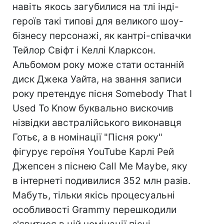
навіть якось загубилися на тлі інді-
героїв такі типові для великого шоу-
бізнесу персонажі, як кантрі-співачки
Тейлор Свіфт і Келлі Кларксон.
Альбомом року може стати останній
диск Джека Уайта, на звання записи
року претендує пісня Somebody That I
Used To Know буквально вискочив
нізвідки австралійського виконавця
Готьє, а в номінації "Пісня року"
фігурує героїня YouTube Карлі Рей
Джепсен з піснею Сall Me Maybe, яку
в інтернеті подивилися 352 млн разів.
Мабуть, тільки якісь процесуальні
особливості Grammy перешкодили