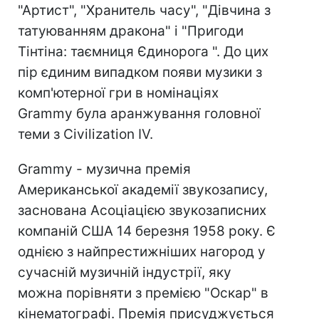
"Артист", "Хранитель часу", "Дівчина з
татуюванням дракона" і "Пригоди
Тінтіна: таємниця Єдинорога ". До цих
пір єдиним випадком появи музики з
комп'ютерної гри в номінаціях
Grammy була аранжування головної
теми з Civilization IV.
Grammy - музична премія
Американської академії звукозапису,
заснована Асоціацією звукозаписних
компаній США 14 березня 1958 року. Є
однією з найпрестижніших нагород у
сучасній музичній індустрії, яку
можна порівняти з премією "Оскар" в
кінематографі. Премія присуджується