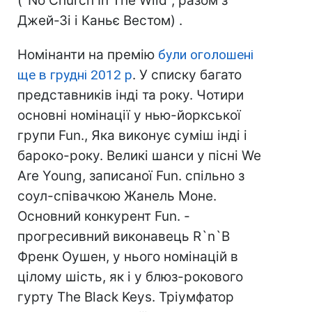
("No Church In The Wild", разом з
Джей-Зі і Каньє Вестом) .
Номінанти на премію
були оголошені
ще в грудні 2012 р
. У списку багато
представників інді та року. Чотири
основні номінації у нью-йоркської
групи Fun., Яка виконує суміш інді і
бароко-року. Великі шанси у пісні We
Are Young, записаної Fun. спільно з
соул-співачкою Жанель Моне.
Основний конкурент Fun. -
прогресивний виконавець R`n`B
Френк Оушен, у нього номінацій в
цілому шість, як і у блюз-рокового
гурту The Black Keys. Тріумфатор