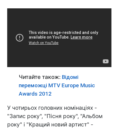
Читайте також:
Відомі
переможці MTV Europe Music
Awards 2012
У чотирьох головних номінаціях -
"Запис року", "Пісня року", "Альбом
року" і "Кращий новий артист" -