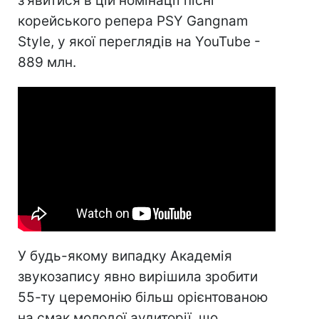
з'явитися в цій номінації пісні
корейського репера PSY Gangnam
Style, у якої переглядів на YouTube -
889 млн.
У будь-якому випадку Академія
звукозапису явно вирішила зробити
55-ту церемонію більш орієнтованою
на смак молодої аудиторії, що