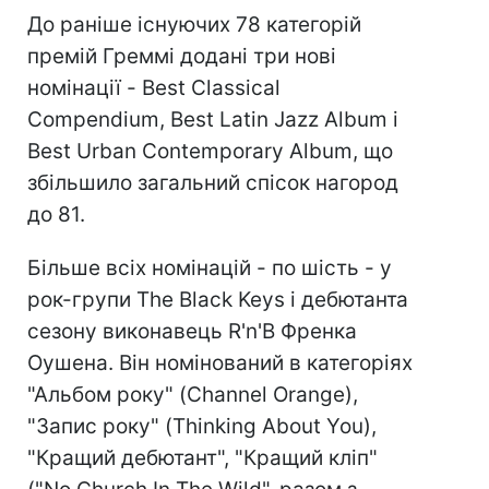
До раніше існуючих 78 категорій
премій Греммі додані три нові
номінації - Best Classical
Compendium, Best Latin Jazz Album і
Best Urban Contemporary Album, що
збільшило загальний спіcок нагород
до 81.
Більше всіх номінацій - по шість - у
рок-групи The Black Keys і дебютанта
сезону виконавець R'n'B Френка
Оушена. Він номінований в категоріях
"Альбом року" (Channel Orange),
"Запис року" (Thinking About You),
"Кращий дебютант", "Кращий кліп"