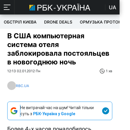
UA
ОБСТРІЛ КИЄВА
DRONE DEALS
ОРМУЗЬКА ПРОТОКА
В США компьютерная
система отеля
заблокировала постояльцев
в новогоднюю ночь
12:13 02.01.2012 Пн
1 хв
RBC.UA
Не витрачай час на шум! Читай тільки
суть з
РБК-Україна у Google
Более 4-х часов понадобилось