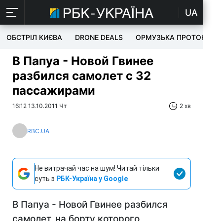
UA
ОБСТРІЛ КИЄВА
DRONE DEALS
ОРМУЗЬКА ПРОТОКА
В Папуа - Новой Гвинее
разбился самолет с 32
пассажирами
16:12 13.10.2011 Чт
2 хв
RBC.UA
Не витрачай час на шум! Читай тільки
суть з
РБК-Україна у Google
В Папуа - Новой Гвинее разбился
самолет, на борту которого