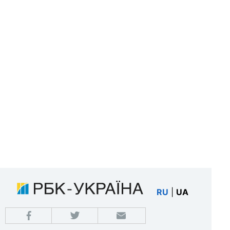
RU
|
UA