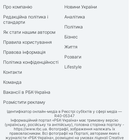
Про компанію
Новини України
Редакційна політика і
Аналітика
стандарти
Політика
Як стати нашим автором
Бізнес
Правила користування
Життя
Правова інформація
Розваги
Політика конфіденційності
Lifestyle
Контакти
Команда
Вакансії в РБК-Україна
Розмістити рекламу
Ідентифікатор онлайн-медіа в Реєстрі суб’єктів у сфері медіа —
R40-05347
Інформаційний портал «РБК-Україна» має тримовну версію
(українську, російську та англійську), головна сторінка порталу -
https://www.rbc.ua
. Фотографії, зображення належать їх
правовласникам. Всі фотографії на Порталі, авторами яких є
журналісти «РБК-Україна», розміщені на умовах ліцензії Creative