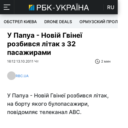
RU
ОБСТРЕЛ КИЕВА
DRONE DEALS
ОРМУЗСКИЙ ПРОЛИВ
У Папуа - Новій Гвінеї
розбився літак з 32
пасажирами
16:12 13.10.2011 Чт
2 мин
RBC.UA
У Папуа - Новій Гвінеї розбився літак,
на борту якого булопасажири,
повідомляє телеканал ABC.