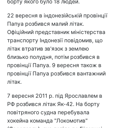
борту якого було 18 людей.
22 вересня в індонезійській провінції
Папуа розбився малий літак.
Офіційний представник міністерства
транспорту Індонезії повідомив, що
літак втратив зв'язок з землею
близько полудня, потім розбився в
провінції Папуа. 9 вересня також в
провінції Папуа розбився вантажний
літак.
7 вересня 2011 р. під Ярославлем в
РФ розбився літак Як-42. На борту
повітряного судна перебувала
хокейна команда "Локомотив"