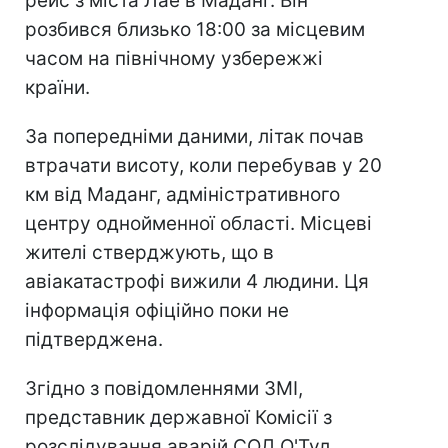
рейс з міста Лае в Маданг. Він
розбився близько 18:00 за місцевим
часом на північному узбережжі
країни.
За попередніми даними, літак почав
втрачати висоту, коли перебував у 20
км від Маданг, адміністративного
центру однойменної області. Місцеві
жителі стверджують, що в
авіакатастрофі вижили 4 людини. Ця
інформація офіційно поки не
підтверджена.
Згідно з повідомленнями ЗМІ,
представник державної Комісії з
розслідування аварій СОД О'Тул