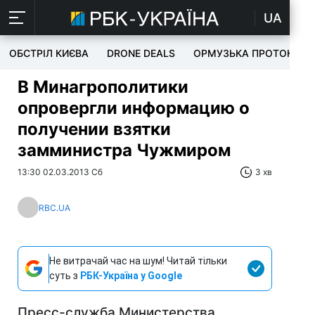
UA
ОБСТРІЛ КИЄВА
DRONE DEALS
ОРМУЗЬКА ПРОТОКА
В Минагрополитики
опровергли информацию о
получении взятки
замминистра Чужмиром
13:30 02.03.2013 Сб
3 хв
RBC.UA
Не витрачай час на шум! Читай тільки
суть з
РБК-Україна у Google
Пресс-служба Министерства