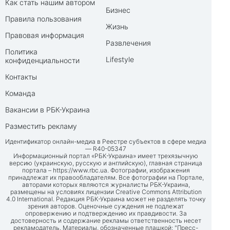
Как стать нашим автором
Бизнес
Правила пользования
Жизнь
Правовая информация
Развлечения
Политика
Lifestyle
конфиденциальности
Контакты
Команда
Вакансии в РБК-Украина
Разместить рекламу
Идентификатор онлайн-медиа в Реестре субъектов в сфере медиа
— R40-05347
Информационный портал «РБК-Украина» имеет трехязычную
версию (украинскую, русскую и английскую), главная страница
портала –
https://www.rbc.ua
. Фотографии, изображения
принадлежат их правообладателям. Все фотографии на Портале,
авторами которых являются журналисты РБК-Украина,
размещены на условиях лицензии Creative Commons Attribution
4.0 International. Редакция РБК-Украина может не разделять точку
зрения авторов. Оценочные суждения не подлежат
опровержению и подтверждению их правдивости. За
достоверность и содержание рекламы ответственность несет
рекламодатель. Материалы, обозначенные плашкой: "Пресс-