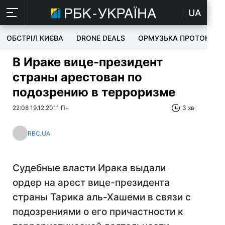
UA
ОБСТРІЛ КИЄВА
DRONE DEALS
ОРМУЗЬКА ПРОТОКА
В Ираке вице-президент
страны арестован по
подозрению в терроризме
22:08 19.12.2011 Пн
3 хв
RBC.UA
Судебные власти Ирака выдали
ордер на арест вице-президента
страны Тарика аль-Хашеми в связи с
подозрениями о его причастности к