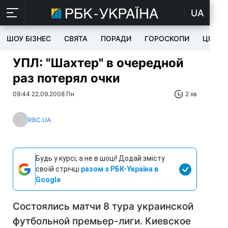
UA
ШОУ БІЗНЕС
СВЯТА
ПОРАДИ
ГОРОСКОПИ
ЦІКАВ
УПЛ: "Шахтер" в очередной
раз потерял очки
09:44 22.09.2008 Пн
2 хв
RBC.UA
Будь у курсі, а не в шоці! Додай змісту
своїй стрічці
разом з РБК-Україна в
Google
Состоялись матчи 8 тура украинской
футбольной премьер-лиги. Киевское