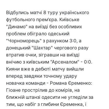
Відбулись матчі 8 туру українського
футбольного прем'єра. Київське
"Динамо" на виїзді без особливих
проблем обіграло одеський
"Чорноморець" з рахунком 3:0, а
донецький "Шахтар" чергового разу
втратив очки, зігравши на виїзді
внічию з київським "Арсеналом" - 0:0.
Кияни вже в дебюті матчу вийшли
вперед завдяки точному удару
новачка команди - Романа Єременко:
Гіоане прострілив до комірів, на
ближній штанзі одесити не угледіли за
тим, що набіг з глибини Єременка, і