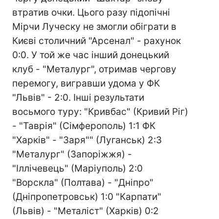
втратив очки. Цього разу підопічні
Мірчи Луческу не змогли обіграти в
Києві столичний "Арсенал" - рахунок
0:0. У той же час інший донецький
клуб - "Металург", отримав чергову
перемогу, вигравши удома у ФК
"Львів" - 2:0. Інші результати
восьмого туру: "Кривбас" (Кривий Ріг)
- "Таврія" (Сімферополь) 1:1 ФК
"Харків" - "Заря"" (Луганськ) 2:3
"Металург" (Запоріжжя) -
"Іллічевець" (Маріуполь) 2:0
"Ворскла" (Полтава) - "Дніпро"
(Дніпропетровськ) 1:0 "Карпати"
(Львів) - "Металіст" (Харків) 0:2