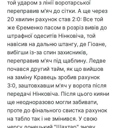
той ударом з лінії воротарської
переправив м'яч до сітки. А ще через
20 хвилин рахунок став 2:0: Все той
же Єременко пасом в розріз вивів до
штрафної одеситів Нінковіча, той
навісив на дальню штангу, де Гіоане,
вибігши із-за спин захисників,
переправив м'яч під щаблину. Ледве
почався другий тайм, як що вийшов
на заміну Кравець зробив рахунок
3:0, заштовхавши м'яч у ворота після
передачі Нінковіча. Після цього кияни
ще неодноразово могли забивати,
проте до фінального свистка рахунок
на табло так і не змінився. У свою
чергу донецький "Шахтар" знову