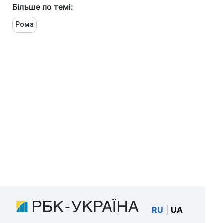
Більше по темі:
Рома
RU
|
UA