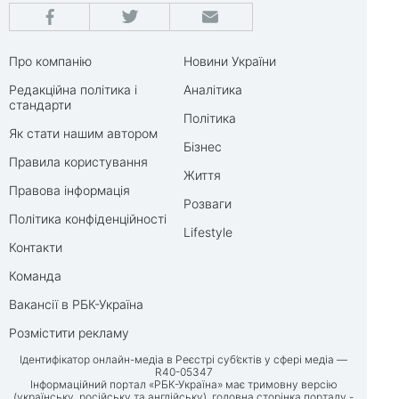
Про компанію
Новини України
Редакційна політика і
Аналітика
стандарти
Політика
Як стати нашим автором
Бізнес
Правила користування
Життя
Правова інформація
Розваги
Політика конфіденційності
Lifestyle
Контакти
Команда
Вакансії в РБК-Україна
Розмістити рекламу
Ідентифікатор онлайн-медіа в Реєстрі суб’єктів у сфері медіа —
R40-05347
Інформаційний портал «РБК-Україна» має тримовну версію
(українську, російську та англійську), головна сторінка порталу -