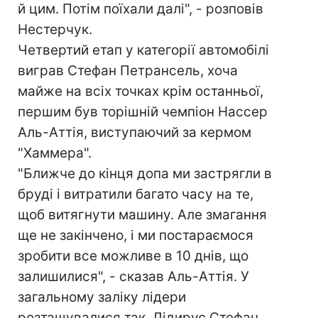
й цим. Потім поїхали далі", - розповів
Нестерчук.
Четвертий етап у категорії автомобілі
виграв Стефан Петрансель, хоча
майже на всіх точках крім останньої,
першим був торішній чемпіон Нассер
Аль-Аттія, виступаючий за кермом
"Хаммера".
"Ближче до кінця допа ми застрягли в
бруді і витратили багато часу на те,
щоб витягнути машину. Але змагання
ще не закінчено, і ми постараємося
зробити все можливе в 10 днів, що
залишилися", - сказав Аль-Аттія. У
загальному заліку лідери
розташувалися так. Лідирує Стефан