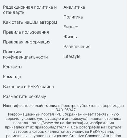
Редакционная политика и
Аналитика
стандарты
Политика
Как стать нашим автором
Бизнес
Правила пользования
Жизнь
Правовая информация
Развлечения
Политика
Lifestyle
конфиденциальности
Контакты
Команда
Вакансии в РБК-Украина
Разместить рекламу
Идентификатор онлайн-медиа в Реестре субъектов в сфере медиа
— R40-05347
Информационный портал «РБК-Украина» имеет трехязычную
версию (украинскую, русскую и английскую), главная страница
портала –
https://www.rbc.ua
. Фотографии, изображения
принадлежат их правообладателям. Все фотографии на Портале,
авторами которых являются журналисты РБК-Украина,
размещены на условиях лицензии Creative Commons Attribution