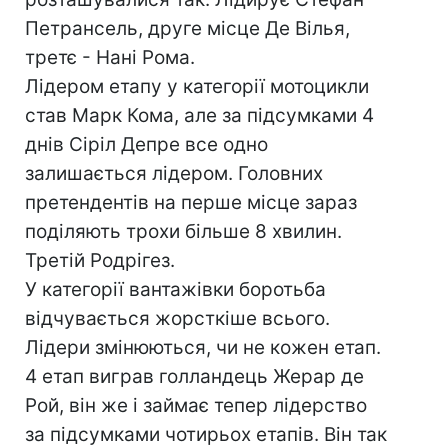
Петрансель, друге місце Де Вілья,
третє - Нані Рома.
Лідером етапу у категорії мотоцикли
став Марк Кома, але за підсумками 4
днів Сіріл Депре все одно
залишається лідером. Головних
претендентів на перше місце зараз
поділяють трохи більше 8 хвилин.
Третій Родрігез.
У категорії вантажівки боротьба
відчувається жорсткіше всього.
Лідери змінюються, чи не кожен етап.
4 етап виграв голландець Жерар де
Рой, він же і займає тепер лідерство
за підсумками чотирьох етапів. Він так