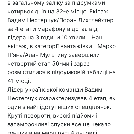
в загальному заліку за підсумками
чотирьох днів на 32-е місце. Екіпаж
Вадим Нестерчук/Лоран Лихтлейхтер
за 4 етапи марафону відстає від
лідера на 3 години 10 хвилин. Наш
екіпаж, в категорії вантажівки - Марко
П'яна/Алан Мультину завершили
четвертий етап 56-ми і зараз
розмістилися в підсумковій таблиці на
41 місці.
Лідер української команди Вадим
Нестерчук охарактеризував 4 етап, як
один з найпідступніших спецділянок.
Круті повороти, високі підйоми і
запаморочливі спуски все це чекало
гонщиків на маршруті 4 дні ралі.