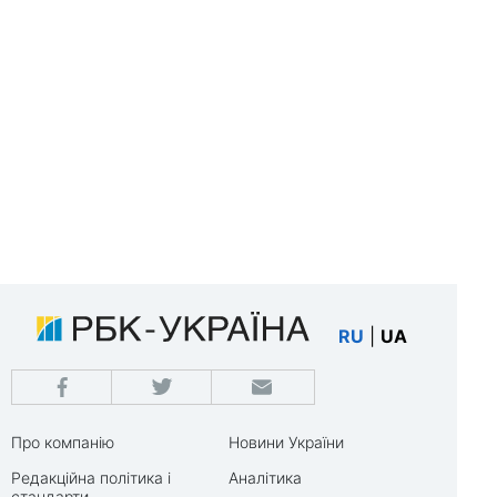
RU
|
UA
Про компанію
Новини України
Редакційна політика і
Аналітика
стандарти