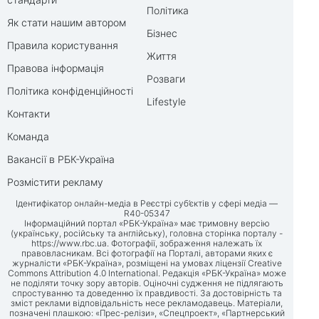
Політика
Як стати нашим автором
Бізнес
Правила користування
Життя
Правова інформація
Розваги
Політика конфіденційності
Lifestyle
Контакти
Команда
Вакансії в РБК-Україна
Розмістити рекламу
Ідентифікатор онлайн-медіа в Реєстрі суб’єктів у сфері медіа —
R40-05347
Інформаційний портал «РБК-Україна» має тримовну версію
(українську, російську та англійську), головна сторінка порталу -
https://www.rbc.ua
. Фотографії, зображення належать їх
правовласникам. Всі фотографії на Порталі, авторами яких є
журналісти «РБК-Україна», розміщені на умовах ліцензії Creative
Commons Attribution 4.0 International. Редакція «РБК-Україна» може
не поділяти точку зору авторів. Оціночні судження не підлягають
спростуванню та доведенню їх правдивості. За достовірність та
зміст реклами відповідальність несе рекламодавець. Матеріали,
позначені плашкою: «Прес-релізи», «Спецпроект», «Партнерський