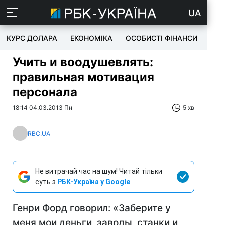
UA
КУРС ДОЛАРА
ЕКОНОМІКА
ОСОБИСТІ ФІНАНСИ
TEC
Учить и воодушевлять:
правильная мотивация
персонала
18:14 04.03.2013 Пн
5 хв
RBC.UA
Не витрачай час на шум! Читай тільки
суть з
РБК-Україна у Google
Генри Форд говорил: «Заберите у
меня мои деньги, заводы, станки и