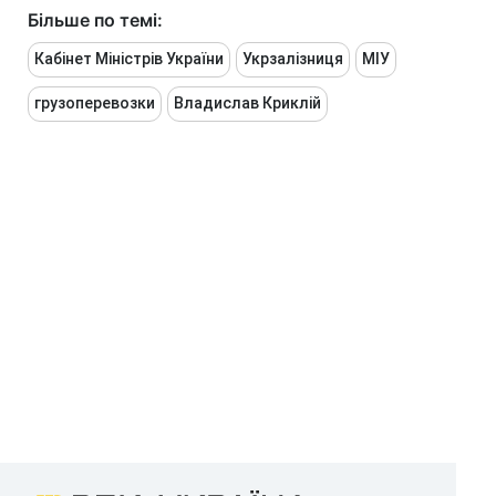
Більше по темі:
Кабінет Міністрів України
Укрзалізниця
МІУ
грузоперевозки
Владислав Криклій