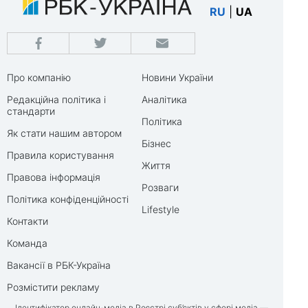
RU
|
UA
Про компанію
Новини України
Редакційна політика і
Аналітика
стандарти
Політика
Як стати нашим автором
Бізнес
Правила користування
Життя
Правова інформація
Розваги
Політика конфіденційності
Lifestyle
Контакти
Команда
Вакансії в РБК-Україна
Розмістити рекламу
Ідентифікатор онлайн-медіа в Реєстрі суб’єктів у сфері медіа —