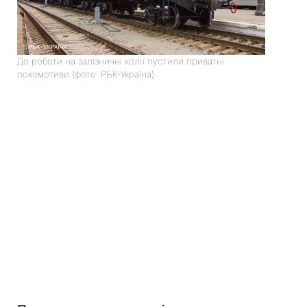
До роботи на залізничні колії пустили приватні
локомотиви (фото: РБК-Україна)