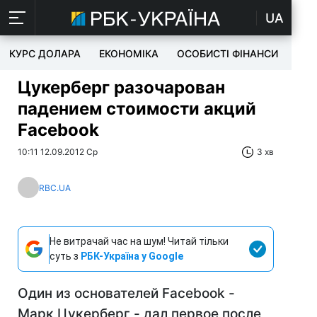
UA
КУРС ДОЛАРА
ЕКОНОМІКА
ОСОБИСТІ ФІНАНСИ
TEC
Цукерберг разочарован
падением стоимости акций
Facebook
10:11 12.09.2012 Ср
3 хв
RBC.UA
Не витрачай час на шум! Читай тільки
суть з
РБК-Україна у Google
Один из основателей Facebook -
Марк Цукерберг - дал первое после