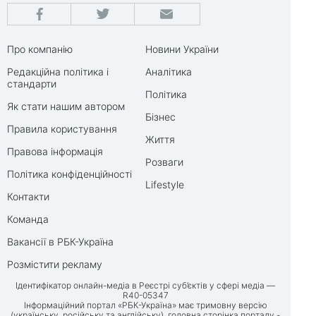
Про компанію
Новини України
Редакційна політика і
Аналітика
стандарти
Політика
Як стати нашим автором
Бізнес
Правила користування
Життя
Правова інформація
Розваги
Політика конфіденційності
Lifestyle
Контакти
Команда
Вакансії в РБК-Україна
Розмістити рекламу
Ідентифікатор онлайн-медіа в Реєстрі суб’єктів у сфері медіа —
R40-05347
Інформаційний портал «РБК-Україна» має тримовну версію
(українську, російську та англійську), головна сторінка порталу -