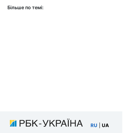
Більше по темі:
RU
|
UA