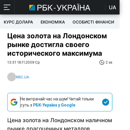
UA
КУРС ДОЛАРА
ЕКОНОМІКА
ОСОБИСТІ ФІНАНСИ
TEC
Цена золота на Лондонском
рынке достигла своего
исторического максимума
13:31 18.11.2009 Ср
2 хв
RBC.UA
Не витрачай час на шум! Читай тільки
суть з
РБК-Україна у Google
Цена золота на Лондонском наличном
рынке драгоценных металлов,