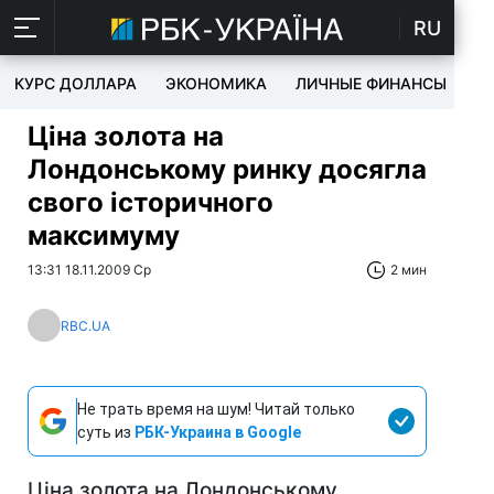
RU
КУРС ДОЛЛАРА
ЭКОНОМИКА
ЛИЧНЫЕ ФИНАНСЫ
T
Ціна золота на
Лондонському ринку досягла
свого історичного
максимуму
13:31 18.11.2009 Ср
2 мин
RBC.UA
Не трать время на шум! Читай только
суть из
РБК-Украина в Google
Ціна золота на Лондонському