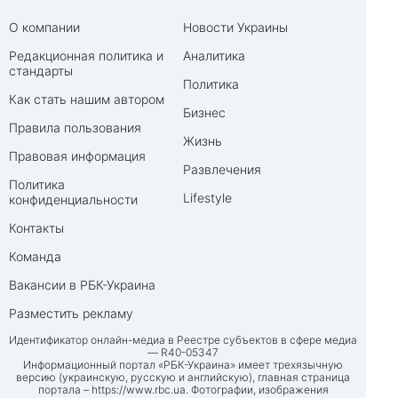
О компании
Новости Украины
Редакционная политика и
Аналитика
стандарты
Политика
Как стать нашим автором
Бизнес
Правила пользования
Жизнь
Правовая информация
Развлечения
Политика
Lifestyle
конфиденциальности
Контакты
Команда
Вакансии в РБК-Украина
Разместить рекламу
Идентификатор онлайн-медиа в Реестре субъектов в сфере медиа
— R40-05347
Информационный портал «РБК-Украина» имеет трехязычную
версию (украинскую, русскую и английскую), главная страница
портала –
https://www.rbc.ua
. Фотографии, изображения