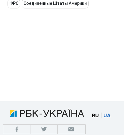
ФРС
Соединенные Штаты Америки
RU
|
UA