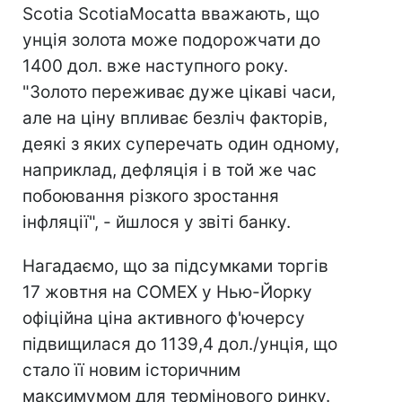
Scotia ScotiaMocatta вважають, що
унція золота може подорожчати до
1400 дол. вже наступного року.
"Золото переживає дуже цікаві часи,
але на ціну впливає безліч факторів,
деякі з яких суперечать один одному,
наприклад, дефляція і в той же час
побоювання різкого зростання
інфляції", - йшлося у звіті банку.
Нагадаємо, що за підсумками торгів
17 жовтня на COMEX у Нью-Йорку
офіційна ціна активного ф'ючерсу
підвищилася до 1139,4 дол./унція, що
стало її новим історичним
максимумом для термінового ринку.