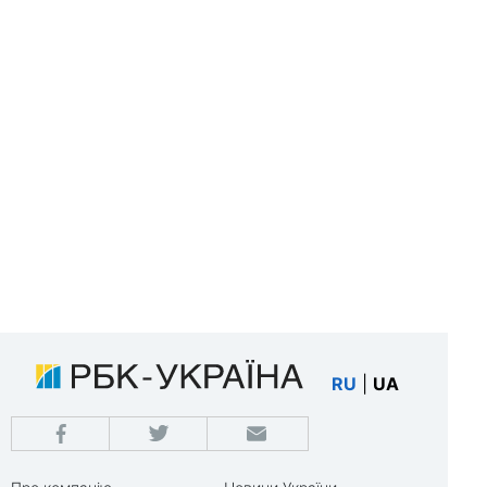
RU
|
UA