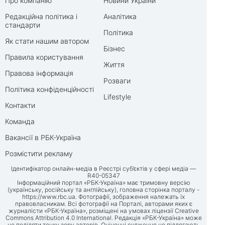
Про компанію
Новини України
Редакційна політика і
Аналітика
стандарти
Політика
Як стати нашим автором
Бізнес
Правила користування
Життя
Правова інформація
Розваги
Політика конфіденційності
Lifestyle
Контакти
Команда
Вакансії в РБК-Україна
Розмістити рекламу
Ідентифікатор онлайн-медіа в Реєстрі суб’єктів у сфері медіа —
R40-05347
Інформаційний портал «РБК-Україна» має тримовну версію
(українську, російську та англійську), головна сторінка порталу -
https://www.rbc.ua
. Фотографії, зображення належать їх
правовласникам. Всі фотографії на Порталі, авторами яких є
журналісти «РБК-Україна», розміщені на умовах ліцензії Creative
Commons Attribution 4.0 International. Редакція «РБК-Україна» може
не поділяти точку зору авторів. Оціночні судження не підлягають