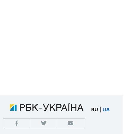
RU
|
UA