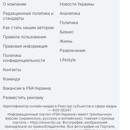
О компании
Новости Украины
Редакционная политика и
Аналитика
стандарты
Политика
Как стать нашим автором
Бизнес
Правила пользования
Жизнь
Правовая информация
Развлечения
Политика
Lifestyle
конфиденциальности
Контакты
Команда
Вакансии в РБК-Украина
Разместить рекламу
Идентификатор онлайн-медиа в Реестре субъектов в сфере медиа
— R40-05347
Информационный портал «РБК-Украина» имеет трехязычную
версию (украинскую, русскую и английскую), главная страница
портала –
https://www.rbc.ua
. Фотографии, изображения
принадлежат их правообладателям. Все фотографии на Портале,