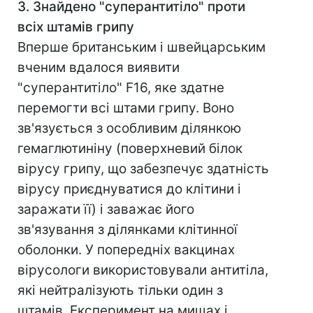
3. Знайдено "суперантитіло" проти
всіх штамів грипу
Вперше британським і швейцарським
вченим вдалося виявити
"суперантитіло" F16, яке здатне
перемогти всі штами грипу. Воно
зв'язується з особливим ділянкою
гемаглютиніну (поверхневий білок
вірусу грипу, що забезпечує здатність
вірусу приєднуватися до клітини і
заражати її) і заважає його
зв'язування з ділянками клітинної
оболонки. У попередніх вакцинах
вірусологи використовували антитіла,
які нейтралізують тільки один з
штамів. Експеримент на мишах і