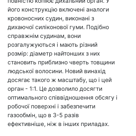
повністю копіює дихальний орган. У
його конструкцію включені аналоги
кровоносних судин, виконані з
дихаючої силіконової гуми. Подібно
справжнім судинам, вони
розгалужуються і мають різний
розмір: діаметр найтонших з них
становить приблизно чверть товщини
людської волосини. Новий винахід
досягає такого ж масштабу, що і цей
орган - 1:1. Це дозволило досягти
оптимального співвідношення обсягу і
робочої поверхні і забезпечити
газообмін, що в 3-5 разів
ефективніше, ніж в інших приладах.