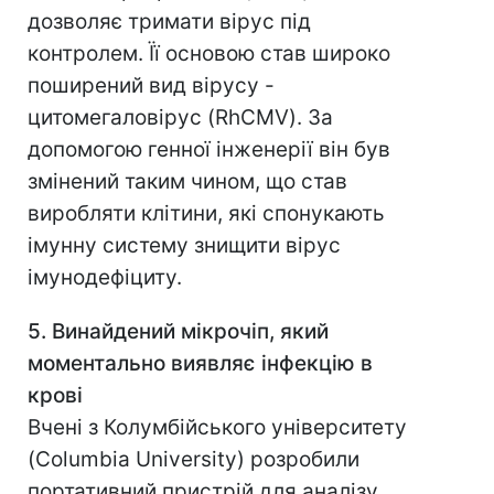
дозволяє тримати вірус під
контролем. Її основою став широко
поширений вид вірусу -
цитомегаловірус (RhCMV). За
допомогою генної інженерії він був
змінений таким чином, що став
виробляти клітини, які спонукають
імунну систему знищити вірус
імунодефіциту.
5. Винайдений мікрочіп, який
моментально виявляє інфекцію в
крові
Вчені з Колумбійського університету
(Columbia University) розробили
портативний пристрій для аналізу