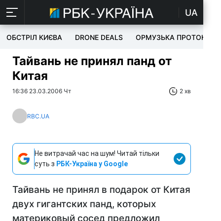
UA
ОБСТРІЛ КИЄВА
DRONE DEALS
ОРМУЗЬКА ПРОТОКА
Тайвань не принял панд от
Китая
16:36 23.03.2006 Чт
2 хв
RBC.UA
Не витрачай час на шум! Читай тільки
суть з
РБК-Україна у Google
Тайвань не принял в подарок от Китая
двух гигантских панд, которых
материковый сосед предложил