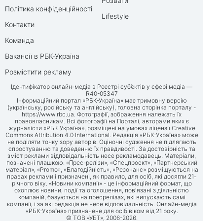
Розваги
Політика конфіденційності
Lifestyle
Контакти
Команда
Вакансії в РБК-Україна
Розмістити рекламу
Ідентифікатор онлайн-медіа в Реєстрі суб’єктів у сфері медіа —
R40-05347
Інформаційний портал «РБК-Україна» має тримовну версію
(українську, російську та англійську), головна сторінка порталу -
https://www.rbc.ua
. Фотографії, зображення належать їх
правовласникам. Всі фотографії на Порталі, авторами яких є
журналісти «РБК-Україна», розміщені на умовах ліцензії Creative
Commons Attribution 4.0 International. Редакція «РБК-Україна» може
не поділяти точку зору авторів. Оціночні судження не підлягають
спростуванню та доведенню їх правдивості. За достовірність та
зміст реклами відповідальність несе рекламодавець. Матеріали,
позначені плашкою: «Прес-релізи», «Спецпроект», «Партнерський
матеріал», «Promo», «Благодійність», «Резонанс» розміщуються на
правах реклами і призначені, як правило, для осіб, які досягли 21-
річного віку. «Новини компанії» - це інформаційний формат, що
охоплює новини, події та оголошення, пов'язані з діяльністю
компаній, базуються на пресрелізах, які випускають самі
компанії, і за які редакція не несе відповідальність. Онлайн-медіа
«РБК-Україна» призначене для осіб віком від 21 року.
© ТОВ «УБТ», 2006-2026.