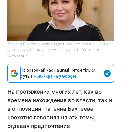
Татьяна Бахтеева утверждает, что все обвинения в ее
адрес надуманны и не имеют под собой никаких
оснований
Не витрачай час на шум! Читай тільки
суть з
РБК-Україна у Google
На протяжении многих лет, как во
времена нахождения во власти, так и
в оппозиции, Татьяна Бахтеева
неохотно говорила на эти темы,
отдавая предпочтение