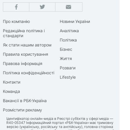
Про компанію
Новини України
Редакційна політика і
Аналітика
стандарти
Політика
Як стати нашим автором
Бізнес
Правила користування
Життя
Правова інформація
Розваги
Політика конфіденційності
Lifestyle
Контакти
Команда
Вакансії в РБК-Україна
Розмістити рекламу
Ідентифікатор онлайн-медіа в Реєстрі суб’єктів у сфері медіа —
R40-05347 Інформаційний портал «РБК-Україна» має тримовну
версію (українську, російську та англійську), головна сторінка