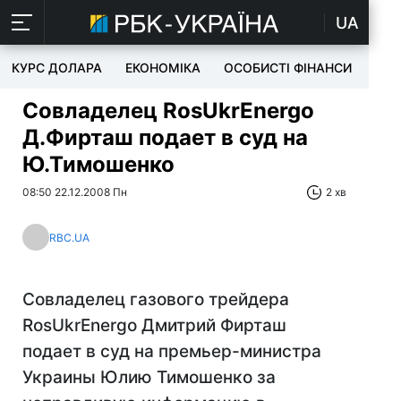
UA
КУРС ДОЛАРА
ЕКОНОМІКА
ОСОБИСТІ ФІНАНСИ
TEC
Совладелец RosUkrEnergo
Д.Фирташ подает в суд на
Ю.Тимошенко
08:50 22.12.2008 Пн
2 хв
RBC.UA
Совладелец газового трейдера
RosUkrEnergo Дмитрий Фирташ
подает в суд на премьер-министра
Украины Юлию Тимошенко за