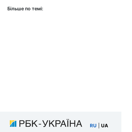
Більше по темі:
RU
|
UA