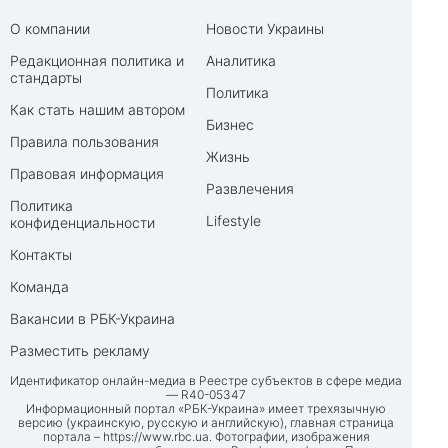
О компании
Новости Украины
Редакционная политика и
Аналитика
стандарты
Политика
Как стать нашим автором
Бизнес
Правила пользования
Жизнь
Правовая информация
Развлечения
Политика
Lifestyle
конфиденциальности
Контакты
Команда
Вакансии в РБК-Украина
Разместить рекламу
Идентификатор онлайн-медиа в Реестре субъектов в сфере медиа
— R40-05347
Информационный портал «РБК-Украина» имеет трехязычную
версию (украинскую, русскую и английскую), главная страница
портала –
https://www.rbc.ua
. Фотографии, изображения