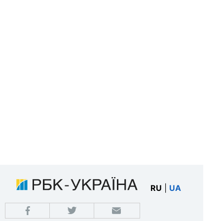
RU
|
UA