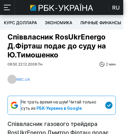
RU
КУРС ДОЛЛАРА
ЭКОНОМИКА
ЛИЧНЫЕ ФИНАНСЫ
T
Співвласник RosUkrEnergo
Д.Фірташ подає до суду на
Ю.Тимошенко
08:50 22.12.2008 Пн
2 мин
RBC.UA
Не трать время на шум! Читай только
суть из
РБК-Украина в Google
Співвласник газового трейдера
RosUkrEnergo Дмитро Фірташ подає