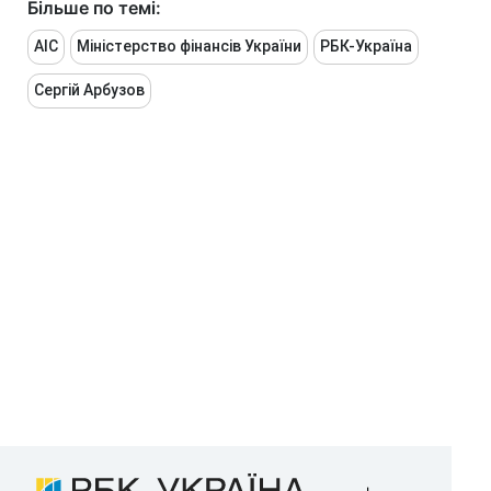
Більше по темі:
АIС
Міністерство фінансів України
РБК-Україна
Сергій Арбузов