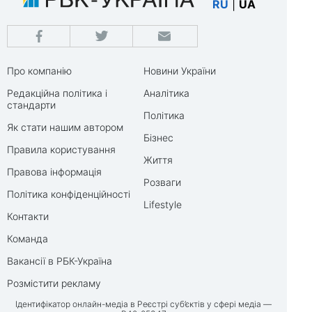
RU
|
UA
Про компанію
Новини України
Редакційна політика і
Аналітика
стандарти
Політика
Як стати нашим автором
Бізнес
Правила користування
Життя
Правова інформація
Розваги
Політика конфіденційності
Lifestyle
Контакти
Команда
Вакансії в РБК-Україна
Розмістити рекламу
Ідентифікатор онлайн-медіа в Реєстрі суб’єктів у сфері медіа —