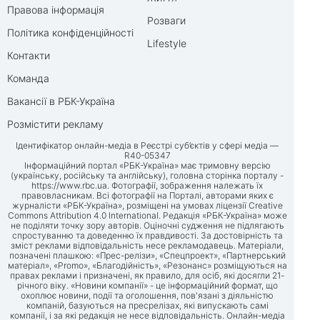
Правова інформація
Розваги
Політика конфіденційності
Lifestyle
Контакти
Команда
Вакансії в РБК-Україна
Розмістити рекламу
Ідентифікатор онлайн-медіа в Реєстрі суб’єктів у сфері медіа —
R40-05347
Інформаційний портал «РБК-Україна» має тримовну версію
(українську, російську та англійську), головна сторінка порталу -
https://www.rbc.ua
. Фотографії, зображення належать їх
правовласникам. Всі фотографії на Порталі, авторами яких є
журналісти «РБК-Україна», розміщені на умовах ліцензії Creative
Commons Attribution 4.0 International. Редакція «РБК-Україна» може
не поділяти точку зору авторів. Оціночні судження не підлягають
спростуванню та доведенню їх правдивості. За достовірність та
зміст реклами відповідальність несе рекламодавець. Матеріали,
позначені плашкою: «Прес-релізи», «Спецпроект», «Партнерський
матеріал», «Promo», «Благодійність», «Резонанс» розміщуються на
правах реклами і призначені, як правило, для осіб, які досягли 21-
річного віку. «Новини компанії» - це інформаційний формат, що
охоплює новини, події та оголошення, пов'язані з діяльністю
компаній, базуються на пресрелізах, які випускають самі
компанії, і за які редакція не несе відповідальність. Онлайн-медіа