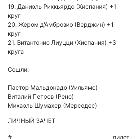
19. Даниэль Риккьярдо (Хиспания) +1
круг
20. Жером д'Амброзио (Вeрджин) +1
круг
21. Витантонио Лиуцци (Хиспания) +3
круга
Сошли:
Пастор Мальдонадо (Уильямс)
Виталий Петров (Рено)
Михаэль Шумахер (Мерседес)
ЛИЧНЫЙ ЗАЧЕТ
#
пилот