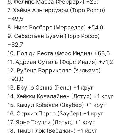
6. Фелипе Масса (Феррари) +25,1
7. Хайме Альгерсуари (Торо Россо)
+49,5
8. Нико Росберг (Мерседес) +54,0
9. Себастьян Буэми (Торо Россо)
+62,7
10. Пол ди Реста (Форс Индия) +68,6
11. Адриан Сутиль (Форс Индия) +71,2
12. Рубенс Баррикелло (Уильямс)
+93,0
13. Бруно Сенна (Рено) +1 круг
14. Хейкки Ковалайнен (Лотус) +1 круг
15. Камуи Кобаяси (Заубер) +1 круг
16. Серхио Перес (Заубер) +1 круг
17. Ярно Трулли (Лотус) +1 круг
18. Тимо Глок (Вeрджин) +1 круг