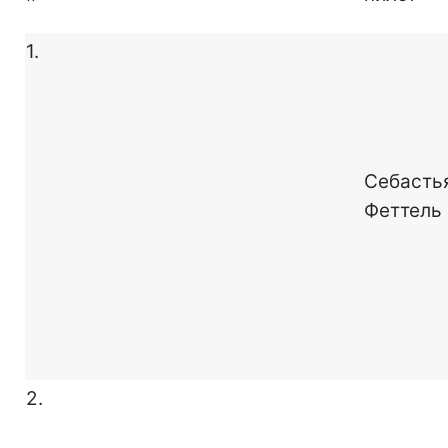
1.
Себасть
Феттель
2.