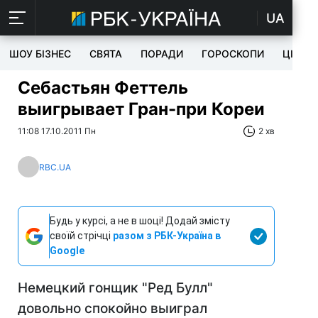
UA
ШОУ БІЗНЕС
СВЯТА
ПОРАДИ
ГОРОСКОПИ
ЦІКАВ
Себастьян Феттель
выигрывает Гран-при Кореи
11:08 17.10.2011 Пн
2 хв
RBC.UA
Будь у курсі, а не в шоці! Додай змісту
своїй стрічці
разом з РБК-Україна в
Google
Немецкий гонщик "Ред Булл"
довольно спокойно выиграл