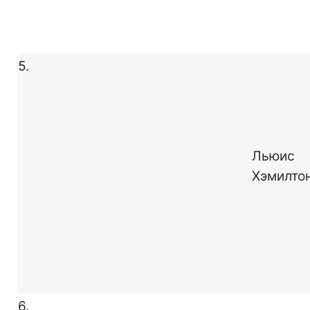
5.
Льюис
Хэмилто
6.