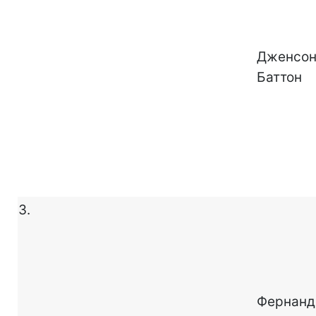
Дженсо
Баттон
3.
Фернанд