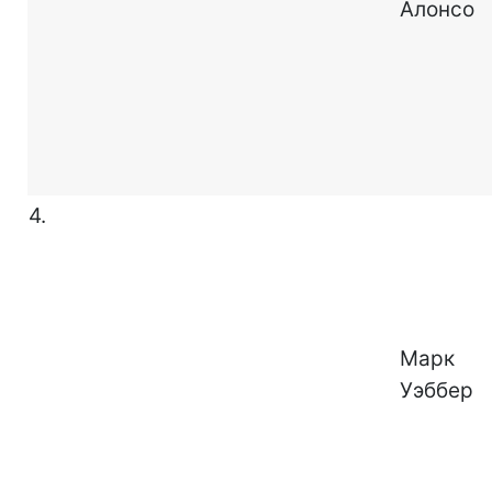
Алонсо
4.
Марк
Уэббер