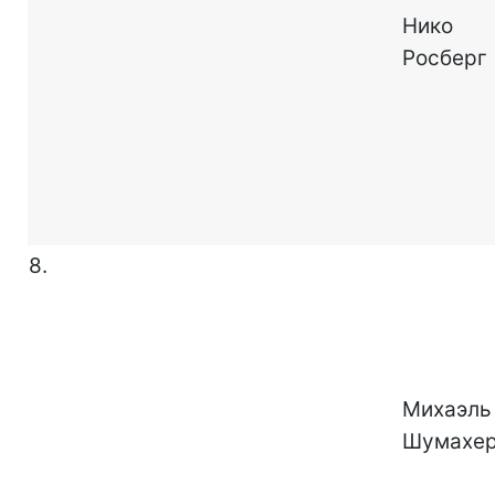
Нико
Росберг
8.
Михаэль
Шумахе