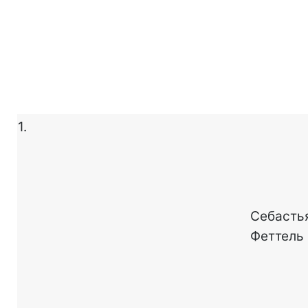
1.
Себасть
Феттель