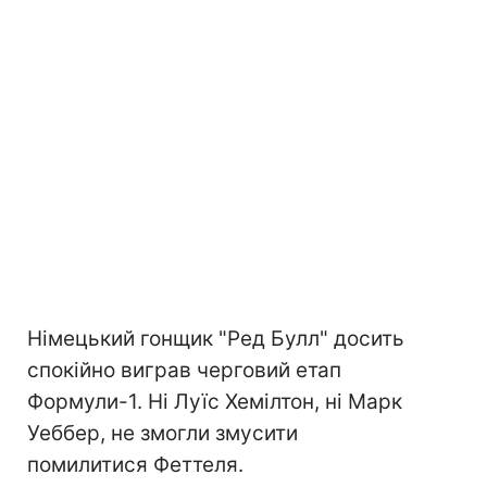
Німецький гонщик "Ред Булл" досить
спокійно виграв черговий етап
Формули-1. Ні Луїс Хемілтон, ні Марк
Уеббер, не змогли змусити
помилитися Феттеля.