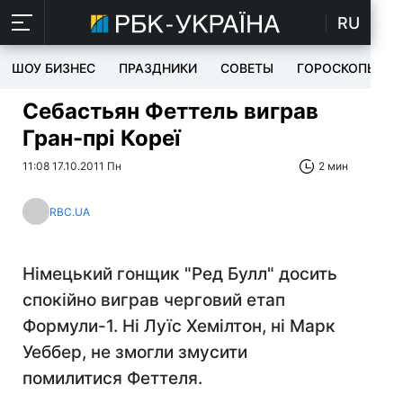
RU
ШОУ БИЗНЕС
ПРАЗДНИКИ
СОВЕТЫ
ГОРОСКОПЫ
Себастьян Феттель виграв
Гран-прі Кореї
11:08 17.10.2011 Пн
2 мин
RBC.UA
Німецький гонщик "Ред Булл" досить
спокійно виграв черговий етап
Формули-1. Ні Луїс Хемілтон, ні Марк
Уеббер, не змогли змусити
помилитися Феттеля.