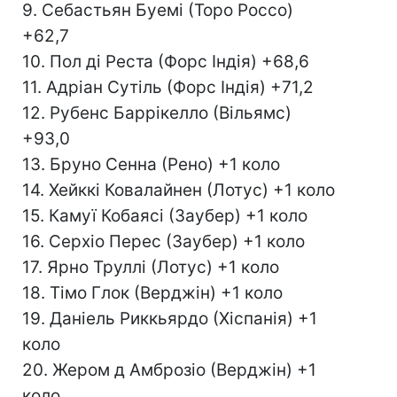
9. Себастьян Буемі (Торо Россо)
+62,7
10. Пол ді Реста (Форс Індія) +68,6
11. Адріан Сутіль (Форс Індія) +71,2
12. Рубенс Баррікелло (Вільямс)
+93,0
13. Бруно Сенна (Рено) +1 коло
14. Хейккі Ковалайнен (Лотус) +1 коло
15. Камуї Кобаясі (Заубер) +1 коло
16. Серхіо Перес (Заубер) +1 коло
17. Ярно Труллі (Лотус) +1 коло
18. Тімо Глок (Верджін) +1 коло
19. Даніель Риккьярдо (Хіспанія) +1
коло
20. Жером д Амброзіо (Верджін) +1
коло