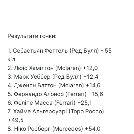
Результати гонки:
1. Себастьян Феттель (Ред Булл) - 55
кіл
2. Люіс Хемілтон (Mclaren) +12,0
3. Марк Уеббер (Ред Булл) +12,4
4. Дженсн Баттон (Mclaren) +14,6
5. Фернандо Алонсо (Ferrari) +15,6
6. Феліпе Масса (Ferrari) +25,1
7. Хайме Альгерсуарі (Торо Россо)
+49,5
8. Ніко Росберг (Mercedes) +54,0