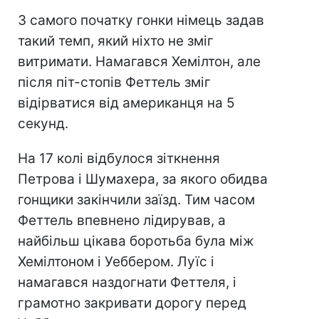
З самого початку гонки німець задав
такий темп, який ніхто не зміг
витримати. Намагався Хемілтон, але
після піт-стопів Феттель зміг
відірватися від американця на 5
секунд.
На 17 колі відбулося зіткнення
Петрова і Шумахера, за якого обидва
гонщики закінчили заїзд. Тим часом
Феттель впевнено лідирував, а
найбільш цікава боротьба була між
Хемілтоном і Уеббером. Луїс і
намагався наздогнати Феттеля, і
грамотно закривати дорогу перед