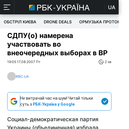
UA
ОБСТРІЛ КИЄВА
DRONE DEALS
ОРМУЗЬКА ПРОТОКА
СДПУ(о) намерена
участвовать во
внеочередных выборах в ВР
19:05 17.08.2007 Пт
2 хв
RBC.UA
Не витрачай час на шум! Читай тільки
суть з
РБК-Україна у Google
Социал-демократическая партия
Украины (объединенная) избрала