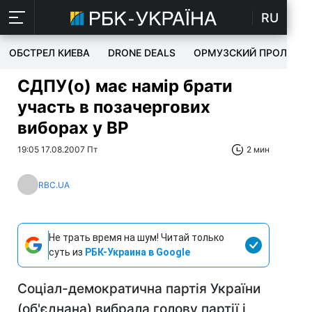
RU
ОБСТРЕЛ КИЕВА
DRONE DEALS
ОРМУЗСКИЙ ПРОЛИВ
СДПУ(о) має намір брати
участь в позачергових
виборах у ВР
19:05 17.08.2007 Пт
2 мин
RBC.UA
Не трать время на шум! Читай только
суть из
РБК-Украина в Google
Соціал-демократична партія України
(об'єднана) вибрала голову партії і