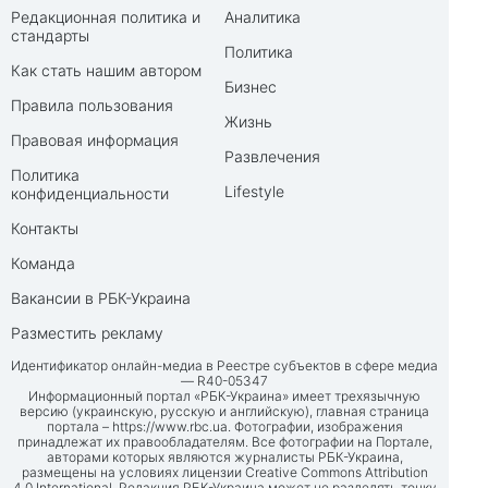
Редакционная политика и
Аналитика
стандарты
Политика
Как стать нашим автором
Бизнес
Правила пользования
Жизнь
Правовая информация
Развлечения
Политика
Lifestyle
конфиденциальности
Контакты
Команда
Вакансии в РБК-Украина
Разместить рекламу
Идентификатор онлайн-медиа в Реестре субъектов в сфере медиа
— R40-05347
Информационный портал «РБК-Украина» имеет трехязычную
версию (украинскую, русскую и английскую), главная страница
портала –
https://www.rbc.ua
. Фотографии, изображения
принадлежат их правообладателям. Все фотографии на Портале,
авторами которых являются журналисты РБК-Украина,
размещены на условиях лицензии Creative Commons Attribution
4.0 International. Редакция РБК-Украина может не разделять точку