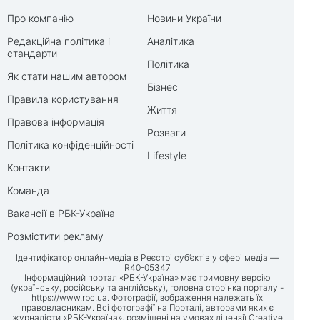
Про компанію
Новини України
Редакційна політика і
Аналітика
стандарти
Політика
Як стати нашим автором
Бізнес
Правила користування
Життя
Правова інформація
Розваги
Політика конфіденційності
Lifestyle
Контакти
Команда
Вакансії в РБК-Україна
Розмістити рекламу
Ідентифікатор онлайн-медіа в Реєстрі суб’єктів у сфері медіа —
R40-05347
Інформаційний портал «РБК-Україна» має тримовну версію
(українську, російську та англійську), головна сторінка порталу -
https://www.rbc.ua
. Фотографії, зображення належать їх
правовласникам. Всі фотографії на Порталі, авторами яких є
журналісти «РБК-Україна», розміщені на умовах ліцензії Creative