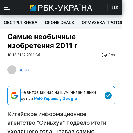
UA
ОБСТРІЛ КИЄВА
DRONE DEALS
ОРМУЗЬКА ПРОТОКА
Самые необычные
изобретения 2011 г
10:18 31.12.2011 Сб
2 хв
RBC.UA
Не витрачай час на шум! Читай тільки
суть з
РБК-Україна у Google
Китайское информационное
агентство "Синьхуа" подвело итоги
уходящего года, назвав самые