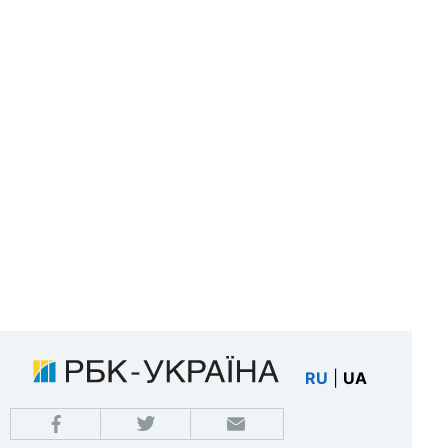
RU
|
UA