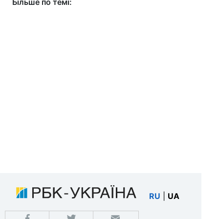
Більше по темі:
RU
|
UA