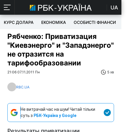
UA
КУРС ДОЛАРА
ЕКОНОМІКА
ОСОБИСТІ ФІНАНСИ
TEC
Рябченко: Приватизация
"Киевэнерго" и "Западэнерго"
не отразится на
тарифообразовании
21:06 07.11.2011 Пн
5 хв
RBC.UA
Не витрачай час на шум! Читай тільки
суть з
РБК-Україна у Google
Результаты приватизации