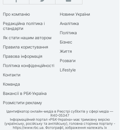
Про компанію
Новини України
Редакційна політика і
Аналітика
стандарти
Політика
Як стати нашим автором
Бізнес
Правила користування
Життя
Правова інформація
Розваги
Політика конфіденційності
Lifestyle
Контакти
Команда
Вакансії в РБК-Україна
Розмістити рекламу
Ідентифікатор онлайн-медіа в Реєстрі суб’єктів у сфері медіа —
R40-05347
Інформаційний портал «РБК-Україна» має тримовну версію
(українську, російську та англійську), головна сторінка порталу -
https://www.rbc.ua
. Фотографії, зображення належать їх