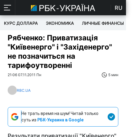
RU
КУРС ДОЛЛАРА
ЭКОНОМИКА
ЛИЧНЫЕ ФИНАНСЫ
T
Рябченко: Приватизація
"Київенерго" і "Західенерго"
не позначиться на
тарифоутворенні
21:06 07.11.2011 Пн
5 мин
RBC.UA
Не трать время на шум! Читай только
суть из
РБК-Украина в Google
Результати приватизації "Київенерго"