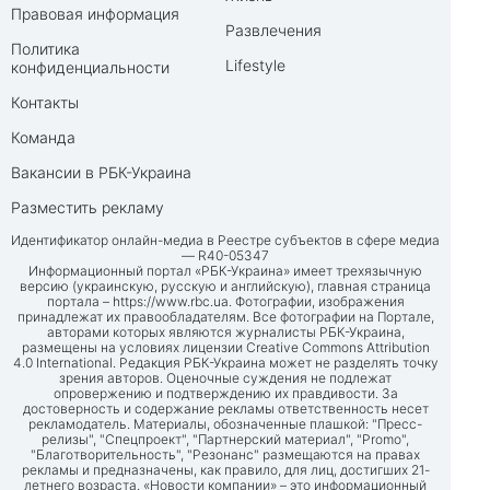
Правовая информация
Развлечения
Политика
Lifestyle
конфиденциальности
Контакты
Команда
Вакансии в РБК-Украина
Разместить рекламу
Идентификатор онлайн-медиа в Реестре субъектов в сфере медиа
— R40-05347
Информационный портал «РБК-Украина» имеет трехязычную
версию (украинскую, русскую и английскую), главная страница
портала –
https://www.rbc.ua
. Фотографии, изображения
принадлежат их правообладателям. Все фотографии на Портале,
авторами которых являются журналисты РБК-Украина,
размещены на условиях лицензии Creative Commons Attribution
4.0 International. Редакция РБК-Украина может не разделять точку
зрения авторов. Оценочные суждения не подлежат
опровержению и подтверждению их правдивости. За
достоверность и содержание рекламы ответственность несет
рекламодатель. Материалы, обозначенные плашкой: "Пресс-
релизы", "Спецпроект", "Партнерский материал", "Promo",
"Благотворительность", "Резонанс" размещаются на правах
рекламы и предназначены, как правило, для лиц, достигших 21-
летнего возраста. «Новости компании» – это информационный