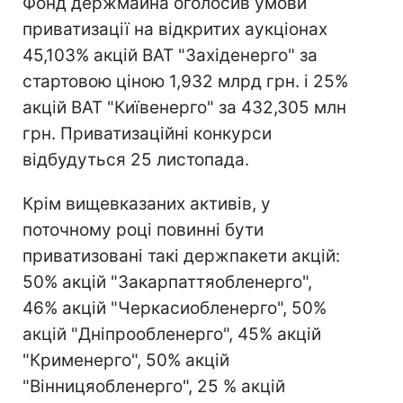
Фонд держмайна оголосив умови
приватизації на відкритих аукціонах
45,103% акцій ВАТ "Західенерго" за
стартовою ціною 1,932 млрд грн. і 25%
акцій ВАТ "Київенерго" за 432,305 млн
грн. Приватизаційні конкурси
відбудуться 25 листопада.
Крім вищевказаних активів, у
поточному році повинні бути
приватизовані такі держпакети акцій:
50% акцій "Закарпаттяобленерго",
46% акцій "Черкасиобленерго", 50%
акцій "Дніпрообленерго", 45% акцій
"Крименерго", 50% акцій
"Вінницяобленерго", 25 % акцій