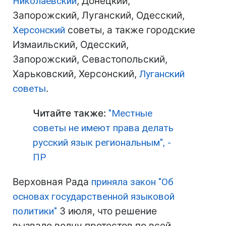
Николаевский
, Донецкий,
Запорожский, Луганский, Одесский,
Херсонский
советы, а также городские
Измаильский, Одесский,
Запорожский, Севастопольский,
Харьковский, Херсонский,
Луганский
советы
.
Читайте также:
"Местные
советы не имеют права делать
русский язык региональным", -
ПР
Верховная Рада
приняла закон "Об
основах государственной языковой
политики"
3 июля, что решение
вызвало волну протестов по всей