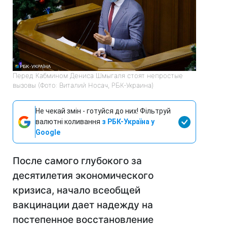
Перед Кабмином Дениса Шмыгаля стоят непростые
вызовы (Фото: Виталий Носач, РБК-Украина)
Не чекай змін - готуйся до них! Фільтруй
валютні коливання
з РБК-Україна у
Google
После самого глубокого за
десятилетия экономического
кризиса, начало всеобщей
вакцинации дает надежду на
постепенное восстановление