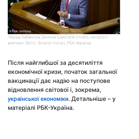
Перед Кабміном Дениса Шмигаля стоять непрості
виклики (Фото: Віталій Носач, РБК-Україна)
Після найглибшої за десятиліття
економічної кризи, початок загальної
вакцинації дає надію на поступове
відновлення світової і, зокрема,
української економіки
. Детальніше – у
матеріалі РБК-Україна.