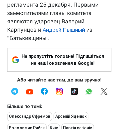
регламента 25 декабря. Первыми
заместителями главы комитета
являются ударовец Валерий
Карпунцов и
Андрей Пышный
из
"Батькивщины".
Не пропустіть головне! Підпишіться
на наші оновлення в Google!
Або читайте нас там, де вам зручно!
Більше по темі:
Олександр Єфремов
Арсеній Яценюк
Володимир Рибак
Київ
Партія регіонів