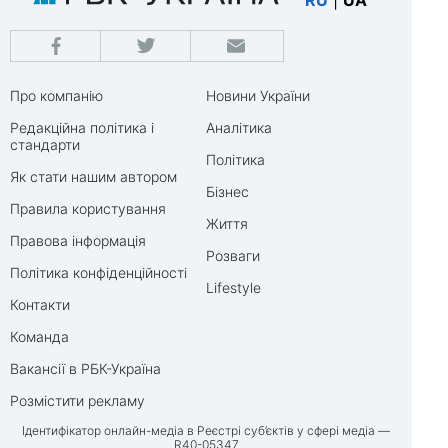
RU
|
UA
Про компанію
Новини України
Редакційна політика і
Аналітика
стандарти
Політика
Як стати нашим автором
Бізнес
Правила користування
Життя
Правова інформація
Розваги
Політика конфіденційності
Lifestyle
Контакти
Команда
Вакансії в РБК-Україна
Розмістити рекламу
Ідентифікатор онлайн-медіа в Реєстрі суб’єктів у сфері медіа —
R40-05347