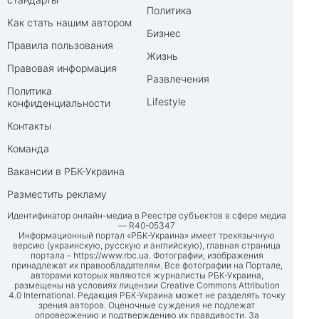
Политика
Как стать нашим автором
Бизнес
Правила пользования
Жизнь
Правовая информация
Развлечения
Политика
Lifestyle
конфиденциальности
Контакты
Команда
Вакансии в РБК-Украина
Разместить рекламу
Идентификатор онлайн-медиа в Реестре субъектов в сфере медиа
— R40-05347
Информационный портал «РБК-Украина» имеет трехязычную
версию (украинскую, русскую и английскую), главная страница
портала –
https://www.rbc.ua
. Фотографии, изображения
принадлежат их правообладателям. Все фотографии на Портале,
авторами которых являются журналисты РБК-Украина,
размещены на условиях лицензии Creative Commons Attribution
4.0 International. Редакция РБК-Украина может не разделять точку
зрения авторов. Оценочные суждения не подлежат
опровержению и подтверждению их правдивости. За