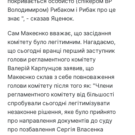
покривається особисто (спікером ВР
Володимиром) Рибаком і Рибак про це
знає ", - сказав Яценюк.
Сам Макеєнко вважає, що засідання
комітету було легітимним. Нагадаємо,
що сьогодні вранці перший заступник
голови регламентного комітету
Валерій Карпунцов заявив, що
Макеєнко склав з себе повноваження
голови комітету після того як: "Члени
регламентного комітету від більшості
спробували сьогодні легітимізувати
незаконне рішення, яке було прийнято
про направлення документів до суду
про позбавлення Сергія Власенка