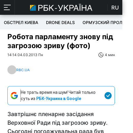
RU
ОБСТРЕЛ КИЕВА
DRONE DEALS
ОРМУЗСКИЙ ПРОЛИВ
Робота парламенту знову під
загрозою зриву (фото)
14:14 04.03.2013 Пн
4 мин
RBC.UA
Не трать время на шум! Читай только
суть из
РБК-Украина в Google
Завтрішнє пленарне засідання
Верховної Ради під загрозою зриву.
Сьогодні погоджувальна рада був