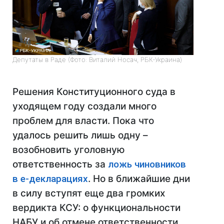
Депутаты в Раде (Фото: Виталий Носач, РБК-Украина)
Решения Конституционного суда в
уходящем году создали много
проблем для власти. Пока что
удалось решить лишь одну –
возобновить уголовную
ответственность за
ложь чиновников
в е-декларациях
. Но в ближайшие дни
в силу вступят еще два громких
вердикта КСУ: о функциональности
НАБУ и об отмене ответственности