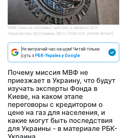
МВФ пока не направил миссию в Украину для
пересмотра программы (фото flickr.com Jamille Wilson)
Не витрачай час на шум! Читай тільки
суть з
РБК-Україна у Google
Почему миссия МВФ не
приезжает в Украину, что будут
изучать эксперты Фонда в
Киеве, на каком этапе
переговоры с кредитором о
цене на газ для населения, и
какие могут быть последствия
для Украины - в материале РБК-
Украина.