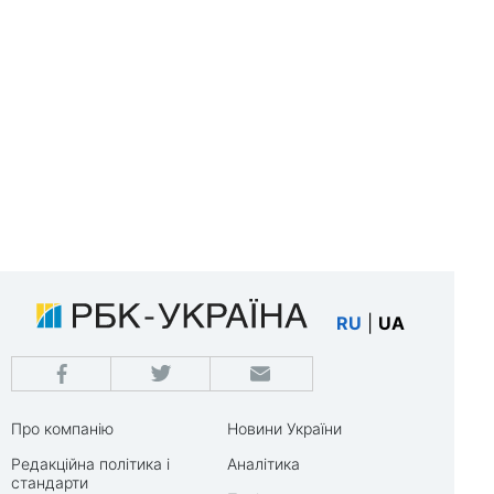
RU
|
UA
Про компанію
Новини України
Редакційна політика і
Аналітика
стандарти