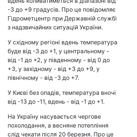
вдень коливатиметься в діапазоні від
-3 до +9 градусів. Про це повідомляє
Гідрометцентр при Державній службі
з надзвичайних ситуацій України.
У східному регіоні вдень температура
буде від -3 до +1, у центральному -
від -1 до +2, у південному - від 0 до
+3, у західному - від +3 до +9, у
північному - від -3 до +7.
У Києві без опадів, температура вночі
від -13 до -11, вдень - від -1 до +1.
На Україну насувається чергове
похолодання, а весняне потепління
слід чекати після 20 березня. Про це