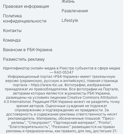
Жизнь
Правовая информация
Развлечения
Политика
Lifestyle
конфиденциальности
Контакты
Команда
Вакансии в РБК-Украина
Разместить рекламу
Идентификатор онлайн-медиа в Реестре субъектов в сфере медиа
— R40-05347
Информационный портал «РБК-Украина» имеет трехязычную
версию (украинскую, русскую и английскую), главная страница
портала –
https://www.rbc.ua
. Фотографии, изображения
принадлежат их правообладателям. Все фотографии на Портале,
авторами которых являются журналисты РБК-Украина,
размещены на условиях лицензии Creative Commons Attribution
4.0 International. Редакция РБК-Украина может не разделять точку
зрения авторов. Оценочные суждения не подлежат
опровержению и подтверждению их правдивости. За
достоверность и содержание рекламы ответственность несет
рекламодатель. Материалы, обозначенные плашкой: "Пресс-
релизы", "Спецпроект", "Партнерский материал", "Promo",
"Благотворительность", "Резонанс" размещаются на правах
рекламы и предназначены, как правило, для лиц, достигших 21-