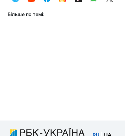
Більше по темі:
RU
|
UA