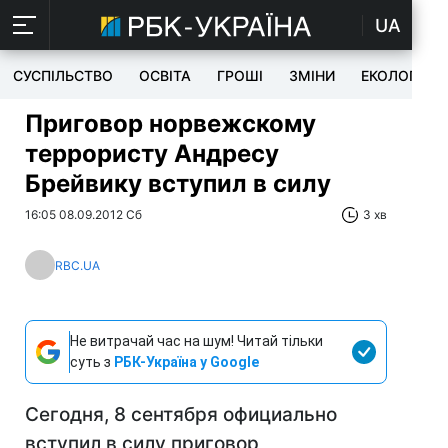
UA
СУСПІЛЬСТВО
ОСВІТА
ГРОШІ
ЗМІНИ
ЕКОЛОГІЯ
Приговор норвежскому
террористу Андресу
Брейвику вступил в силу
16:05 08.09.2012 Сб
3 хв
RBC.UA
Не витрачай час на шум! Читай тільки
суть з
РБК-Україна у Google
Сегодня, 8 сентября официально
вступил в силу приговор