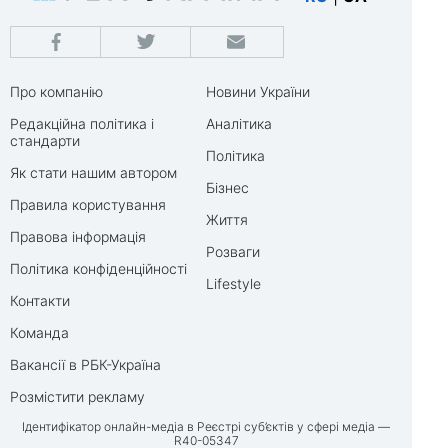
Про компанію
Новини України
Редакційна політика і
Аналітика
стандарти
Політика
Як стати нашим автором
Бізнес
Правила користування
Життя
Правова інформація
Розваги
Політика конфіденційності
Lifestyle
Контакти
Команда
Вакансії в РБК-Україна
Розмістити рекламу
Ідентифікатор онлайн-медіа в Реєстрі суб’єктів у сфері медіа —
R40-05347